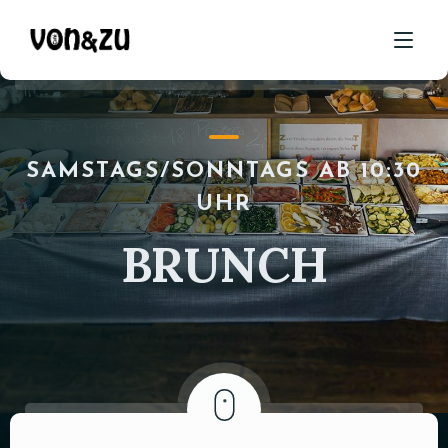
ÜBER UNS
SAMSTAGS/SONNTAGS AB 10:30
LIEFERUNG
UHR
BRUNCH
BRUNCH
STUDI-ESSEN
SPEISEN
CATERING
RESERVIEREN
KONTAKT