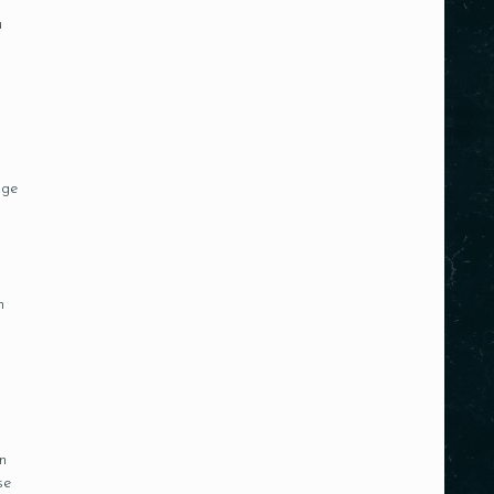
u
nge
n
n
se