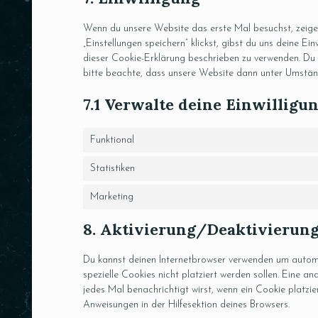
Wenn du unsere Website das erste Mal besuchst, zeigen
„Einstellungen speichern“ klickst, gibst du uns deine Ei
dieser Cookie-Erklärung beschrieben zu verwenden. Du
bitte beachte, dass unsere Website dann unter Umstände
7.1 Verwalte deine Einwilligu
Funktional
Statistiken
Marketing
8. Aktivierung/Deaktivierun
Du kannst deinen Internetbrowser verwenden um automa
spezielle Cookies nicht platziert werden sollen. Eine an
jedes Mal benachrichtigt wirst, wenn ein Cookie platzie
Anweisungen in der Hilfesektion deines Browsers.