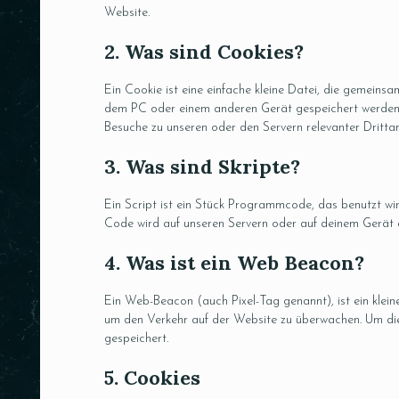
Website.
2. Was sind Cookies?
Ein Cookie ist eine einfache kleine Datei, die gemein
dem PC oder einem anderen Gerät gespeichert werden 
Besuche zu unseren oder den Servern relevanter Dritta
3. Was sind Skripte?
Ein Script ist ein Stück Programmcode, das benutzt wir
Code wird auf unseren Servern oder auf deinem Gerät 
4. Was ist ein Web Beacon?
Ein Web-Beacon (auch Pixel-Tag genannt), ist ein klein
um den Verkehr auf der Website zu überwachen. Um di
gespeichert.
5. Cookies