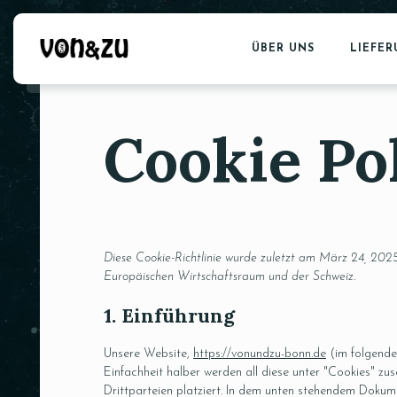
ÜBER UNS
LIEFE
Cookie Pol
Diese Cookie-Richtlinie wurde zuletzt am März 24, 2025
Europäischen Wirtschaftsraum und der Schweiz.
1. Einführung
Unsere Website,
https://vonundzu-bonn.de
(im folgende
Einfachheit halber werden all diese unter "Cookies" 
Drittparteien platziert. In dem unten stehendem Dokum