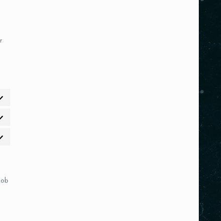
r
 ob