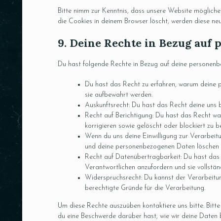
Bitte nimm zur Kenntnis, dass unsere Website möglicherw
die Cookies in deinem Browser löscht, werden diese neu
9. Deine Rechte in Bezug auf
Du hast folgende Rechte in Bezug auf deine personen
Du hast das Recht zu erfahren, warum deine 
sie aufbewahrt werden.
Auskunftsrecht: Du hast das Recht deine uns 
Recht auf Berichtigung: Du hast das Recht w
korrigieren sowie gelöscht oder blockiert zu
Wenn du uns deine Einwilligung zur Verarbeitu
und deine personenbezogenen Daten löschen z
Recht auf Datenübertragbarkeit: Du hast das
Verantwortlichen anzufordern und sie vollstän
Widerspruchsrecht: Du kannst der Verarbeitun
berechtigte Gründe für die Verarbeitung.
Um diese Rechte auszuüben kontaktiere uns bitte. Bitt
du eine Beschwerde darüber hast, wie wir deine Daten 