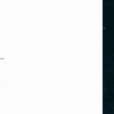
ser
,