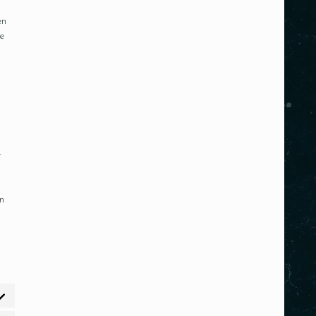
en
e
t
en