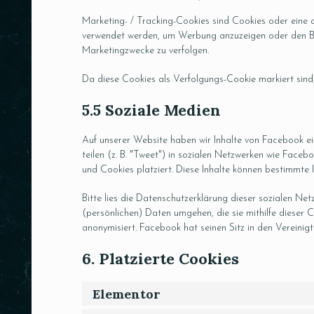
Marketing- / Tracking-Cookies sind Cookies oder eine a
verwendet werden, um Werbung anzuzeigen oder den Be
Marketingzwecke zu verfolgen.
Da diese Cookies als Verfolgungs-Cookie markiert sind, 
5.5 Soziale Medien
Auf unserer Website haben wir Inhalte von Facebook ein
teilen (z. B. "Tweet") in sozialen Netzwerken wie Face
und Cookies platziert. Diese Inhalte können bestimmte 
Bitte lies die Datenschutzerklärung dieser sozialen Net
(persönlichen) Daten umgehen, die sie mithilfe dieser
anonymisiert. Facebook hat seinen Sitz in den Vereinig
6. Platzierte Cookies
Elementor