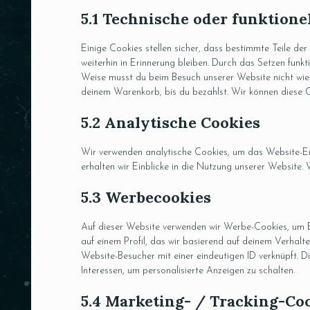
5.1 Technische oder funktione
Einige Cookies stellen sicher, dass bestimmte Teile d
weiterhin in Erinnerung bleiben. Durch das Setzen funkt
Weise musst du beim Besuch unserer Website nicht wiede
deinem Warenkorb, bis du bezahlst. Wir können diese Co
5.2 Analytische Cookies
Wir verwenden analytische Cookies, um das Website-Erl
erhalten wir Einblicke in die Nutzung unserer Website. 
5.3 Werbecookies
Auf dieser Website verwenden wir Werbe-Cookies, um E
auf einem Profil, das wir basierend auf deinem Verhalt
Website-Besucher mit einer eindeutigen ID verknüpft. Di
Interessen, um personalisierte Anzeigen zu schalten.
5.4 Marketing- / Tracking-Co