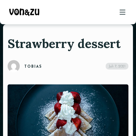
Strawberry dessert
ÜBER UNS
LIEFERUNG
Juli 7, 2021
TOBIAS
BRUNCH
STUDI-ESSEN
SPEISEN
CATERING
RESERVIEREN
KONTAKT